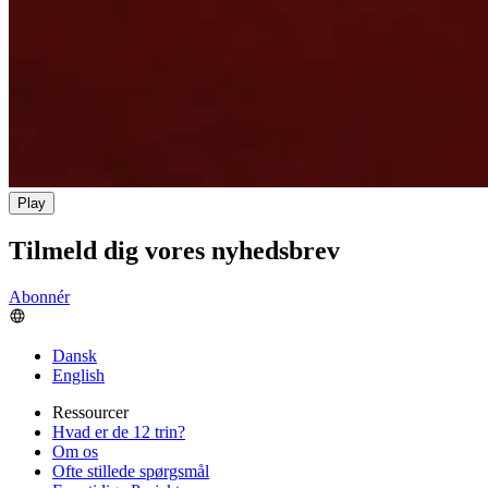
Play
Tilmeld dig vores nyhedsbrev
Abonnér
Dansk
English
Ressourcer
Hvad er de 12 trin?
Om os
Ofte stillede spørgsmål